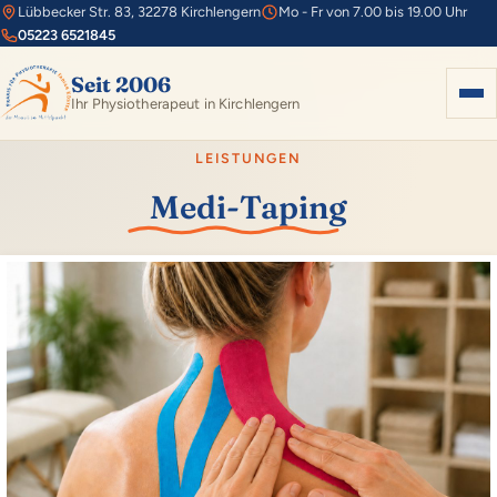
Lübbecker Str. 83, 32278 Kirchlengern
Mo - Fr von 7.00 bis 19.00 Uhr
05223 6521845
Seit 2006
Ihr Physiotherapeut in Kirchlengern
LEISTUNGEN
Home
Medi-Taping
Leistungen
360° Rundgang / Fotos
Anfahrt
News