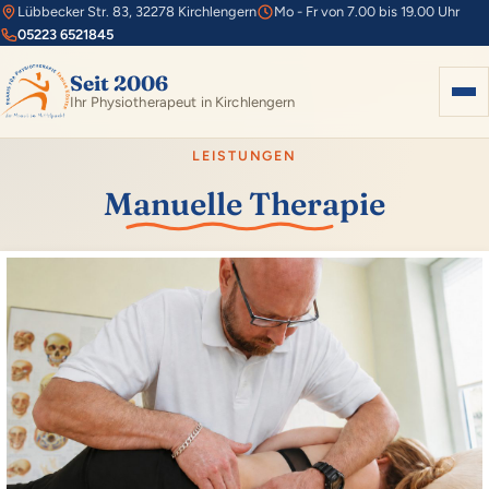
Lübbecker Str. 83, 32278 Kirchlengern
Mo - Fr von 7.00 bis 19.00 Uhr
05223 6521845
Seit 2006
Ihr Physiotherapeut in Kirchlengern
LEISTUNGEN
Home
Manuelle Therapie
Leistungen
360° Rundgang / Fotos
Anfahrt
News